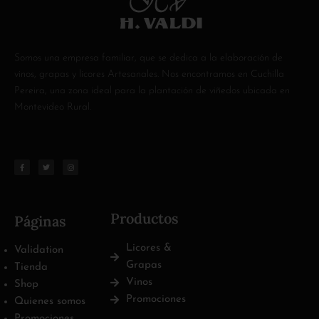
Somos una empresa familiar, que se dedica a la elaboración de
vinos, grapas y licores Artesanales. Nos encontramos en Cuchilla
Pereira, una zona ideal para la plantación de viñedos ubicada en
Montevideo Rural.
Productos
Páginas
Licores &
Validation
Grapas
Tienda
Vinos
Shop
Promociones
Quienes somos
Promociones